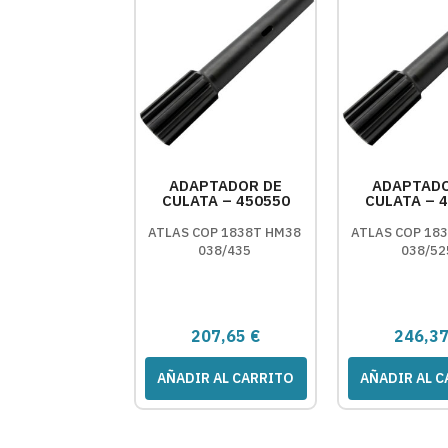
ADAPTADOR DE
ADAPTADO
CULATA – 450550
CULATA – 
ATLAS COP 1838T HM38
ATLAS COP 18
038/435
038/52
207,65
€
246,3
AÑADIR AL CARRITO
AÑADIR AL 