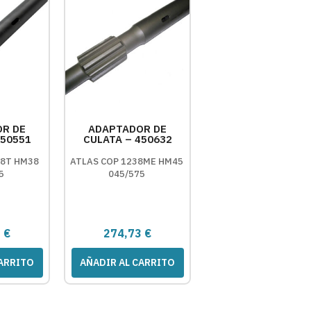
R DE
ADAPTADOR DE
450551
CULATA – 450632
38T HM38
ATLAS COP 1238ME HM45
5
045/575
7
€
274,73
€
CARRITO
AÑADIR AL CARRITO