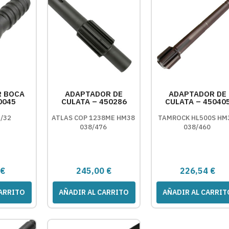
R BOCA
ADAPTADOR DE
ADAPTADOR DE
0045
CULATA – 450286
CULATA – 45040
/32
ATLAS COP 1238ME HM38
TAMROCK HL500S HM
038/476
038/460
5
€
245,00
€
226,54
€
CARRITO
AÑADIR AL CARRITO
AÑADIR AL CARRIT