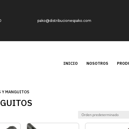
0
pako@distribucionespako.com
INICIO
NOSOTROS
PROD
S Y MANGUITOS
NGUITOS