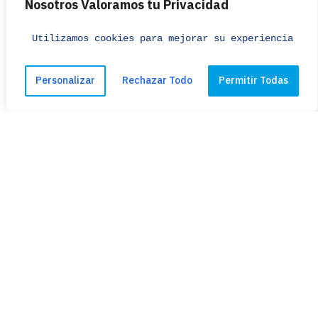
Nosotros Valoramos tu Privacidad
INDICATOR
INDICATOR
INDICATOR
Utilizamos cookies para mejorar su experiencia de 
CONSULTAR
CONSULTAR
CONSULT
Personalizar
Rechazar Todo
Permitir Todas
SOFTWARE
DIGIPRO
DURHAM GEO SLOPE
INDICATOR
CONSULTAR