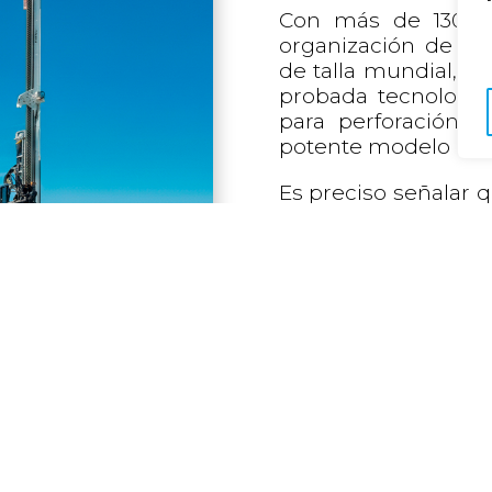
Con más de 130 a
organización de ser
de talla mundial, 
probada tecnología
para perforación d
potente modelo LF
Es preciso señalar 
LF™160, cuando 
FREEDOM™, es perf
conseguir contratos 
perforación de supe
las normas de segur
la productividad.