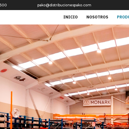
 500
pako@distribucionespako.com
INICIO
NOSOTROS
PROD